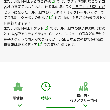
また、
JRE MALLふるさと納税
では、ホタテやお肉などの全国
各地の特産品はもちろん、体験型の返礼品や
「列車」+「宿泊」が
セットになった「JR東日本びゅうダイナミックレールパック」で
使える割引クーポンの返礼品
もご用意。ふるさと納税でおトク
に旅行できます！
また、
JRE MALLチケット
では、JR東日本の鉄道体験をはじめ
とする各種アクティビティやイベント、レジャー施設などの予約と
電子チケットの購入ができるほか、JR東日本公式のおでかけ&鉄
道情報は
JREメディア
でご覧いただけます。
構内図・
駅情報
時刻表
バリアフリー情報