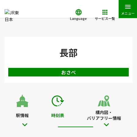
メニュー
Language
サービス一覧
JR東日本トップ
鉄道・きっぷ
時刻表
長部駅の時刻表
長部
おさべ
構内図・
駅情報
時刻表
バリアフリー情報