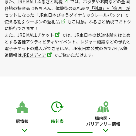
また、
JRE MALLふるさと納税
では、ホタテやお肉などの全国
各地の特産品はもちろん、体験型の返礼品や
「列車」+「宿泊」が
セットになった「JR東日本びゅうダイナミックレールパック」で
使える割引クーポンの返礼品
もご用意。ふるさと納税でおトク
に旅行できます！
また、
JRE MALLチケット
では、JR東日本の鉄道体験をはじめ
とする各種アクティビティやイベント、レジャー施設などの予約と
電子チケットの購入ができるほか、JR東日本公式のおでかけ&鉄
道情報は
JREメディア
でご覧いただけます。
構内図・
駅情報
時刻表
バリアフリー情報