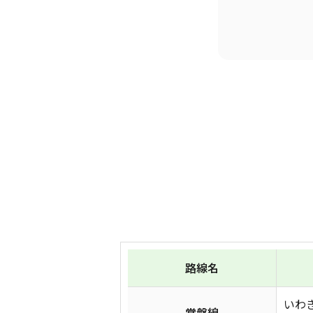
路線名
いわ
常磐線