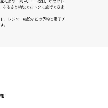
返礼品や
「列車」+「宿泊」がセット
。ふるさと納税でおトクに旅行できま
ント、レジャー施設などの予約と電子チ
す。
報