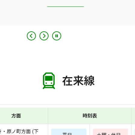
在来線
方面
時刻表
き・原ノ町方面 (下
平日
土曜・休日