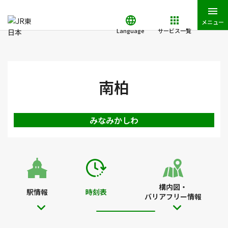
メニュー
Language
サービス一覧
JR東日本トップ
鉄道・きっぷ
時刻表
南柏駅の時刻表
南柏
みなみかしわ
構内図・
駅情報
時刻表
バリアフリー情報