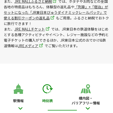
また、
JRE MALLふるさと納税
では、ホタテやお肉などの全国
各地の特産品はもちろん、体験型の返礼品や
「列車」+「宿泊」が
セットになった「JR東日本びゅうダイナミックレールパック」で
使える割引クーポンの返礼品
もご用意。ふるさと納税でおトク
に旅行できます！
また、
JRE MALLチケット
では、JR東日本の鉄道体験をはじめ
とする各種アクティビティやイベント、レジャー施設などの予約と
電子チケットの購入ができるほか、JR東日本公式のおでかけ&鉄
道情報は
JREメディア
でご覧いただけます。
構内図・
駅情報
時刻表
バリアフリー情報