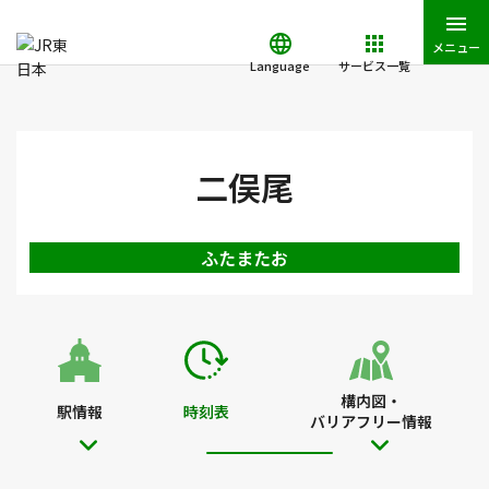
メニュー
Language
サービス一覧
JR東日本トップ
鉄道・きっぷ
時刻表
二俣尾駅の時刻表
二俣尾
ふたまたお
構内図・
駅情報
時刻表
バリアフリー情報