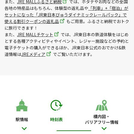
また、
JRE MALLふるさと納税
では、ホタテやお肉などの全国
各地の特産品はもちろん、体験型の返礼品や
「列車」+「宿泊」が
セットになった「JR東日本びゅうダイナミックレールパック」で
使える割引クーポンの返礼品
もご用意。ふるさと納税でおトク
に旅行できます！
また、
JRE MALLチケット
では、JR東日本の鉄道体験をはじめ
とする各種アクティビティやイベント、レジャー施設などの予約と
電子チケットの購入ができるほか、JR東日本公式のおでかけ&鉄
道情報は
JREメディア
でご覧いただけます。
構内図・
駅情報
時刻表
バリアフリー情報