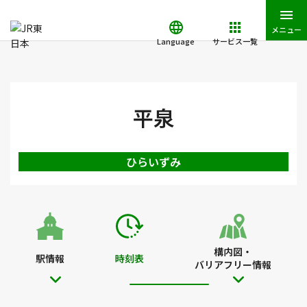
メニュー
Language
サービス一覧
JR東日本トップ
鉄道・きっぷ
時刻表
平泉駅の時刻表
平泉
ひらいずみ
構内図・
駅情報
時刻表
バリアフリー情報