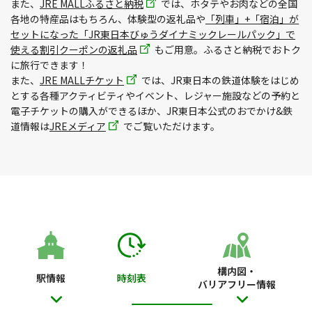
また、
JRE MALLふるさと納税
では、ホタテやお肉などの全国
各地の特産品はもちろん、体験型の返礼品や
「列車」+「宿泊」が
セットになった「JR東日本びゅうダイナミックレールパック」で
使える割引クーポンの返礼品
もご用意。ふるさと納税でおトク
に旅行できます！
また、
JRE MALLチケット
では、JR東日本の鉄道体験をはじめ
とする各種アクティビティやイベント、レジャー施設などの予約と
電子チケットの購入ができるほか、JR東日本公式のおでかけ&鉄
道情報は
JREメディア
でご覧いただけます。
構内図・
駅情報
時刻表
バリアフリー情報