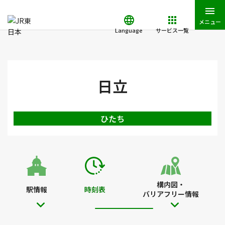
メニュー
Language
サービス一覧
JR東日本トップ
鉄道・きっぷ
時刻表
日立駅の時刻表
日立
ひたち
構内図・
駅情報
時刻表
バリアフリー情報