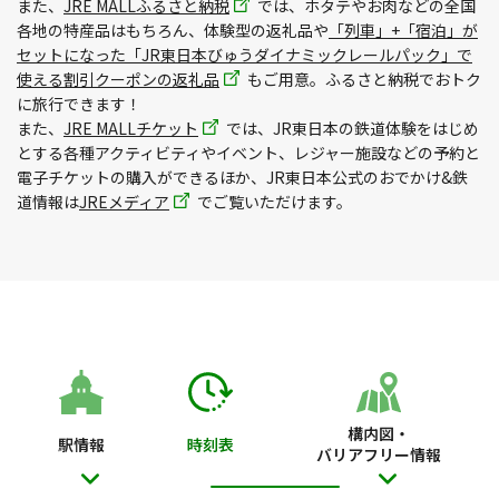
また、
JRE MALLふるさと納税
では、ホタテやお肉などの全国
各地の特産品はもちろん、体験型の返礼品や
「列車」+「宿泊」が
セットになった「JR東日本びゅうダイナミックレールパック」で
使える割引クーポンの返礼品
もご用意。ふるさと納税でおトク
に旅行できます！
また、
JRE MALLチケット
では、JR東日本の鉄道体験をはじめ
とする各種アクティビティやイベント、レジャー施設などの予約と
電子チケットの購入ができるほか、JR東日本公式のおでかけ&鉄
道情報は
JREメディア
でご覧いただけます。
構内図・
駅情報
時刻表
バリアフリー情報