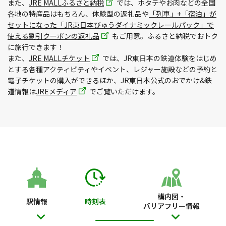
また、
JRE MALLふるさと納税
では、ホタテやお肉などの全国
各地の特産品はもちろん、体験型の返礼品や
「列車」+「宿泊」が
セットになった「JR東日本びゅうダイナミックレールパック」で
使える割引クーポンの返礼品
もご用意。ふるさと納税でおトク
に旅行できます！
また、
JRE MALLチケット
では、JR東日本の鉄道体験をはじめ
とする各種アクティビティやイベント、レジャー施設などの予約と
電子チケットの購入ができるほか、JR東日本公式のおでかけ&鉄
道情報は
JREメディア
でご覧いただけます。
構内図・
駅情報
時刻表
バリアフリー情報