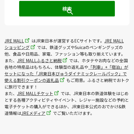
JRE MALL
はJR東日本が運営するECサイトです。
JRE MALL
ショッピング
では、鉄道グッズやSuicaのペンギングッズの
他、食品や日用品、家電、ファッション等も取り揃えています。
また、
JRE MALLふるさと納税
では、ホタテやお肉などの全国
各地の特産品はもちろん、体験型の返礼品や
「列車」+「宿泊」が
セットになった「JR東日本びゅうダイナミックレールパック」で
使える割引クーポンの返礼品
もご用意。ふるさと納税でおトク
に旅行できます！
また、
JRE MALLチケット
では、JR東日本の鉄道体験をはじめ
とする各種アクティビティやイベント、レジャー施設などの予約と
電子チケットの購入ができるほか、JR東日本公式のおでかけ&鉄
道情報は
JREメディア
でご覧いただけます。