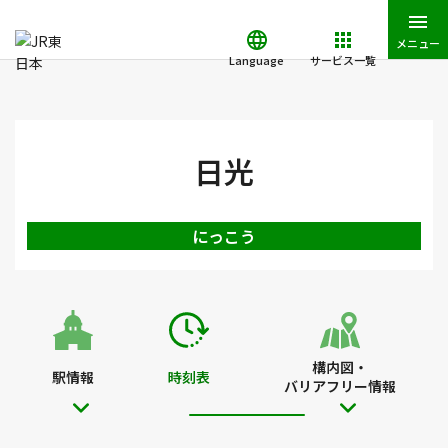
メニュー
Language
サービス一覧
JR東日本トップ
鉄道・きっぷ
時刻表
日光駅の時刻表
日光
にっこう
構内図・
駅情報
時刻表
バリアフリー情報