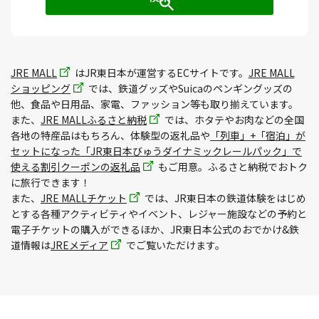
JRE MALL
はJR東日本が運営するECサイトです。
JRE MALL
ショッピング
では、鉄道グッズやSuicaのペンギングッズの
他、食品や日用品、家電、ファッション等も取り揃えています。
また、
JRE MALLふるさと納税
では、ホタテやお肉などの全国
各地の特産品はもちろん、体験型の返礼品や
「列車」+「宿泊」が
セットになった「JR東日本びゅうダイナミックレールパック」で
使える割引クーポンの返礼品
もご用意。ふるさと納税でおトク
に旅行できます！
また、
JRE MALLチケット
では、JR東日本の鉄道体験をはじめ
とする各種アクティビティやイベント、レジャー施設などの予約と
電子チケットの購入ができるほか、JR東日本公式のおでかけ&鉄
道情報は
JREメディア
でご覧いただけます。