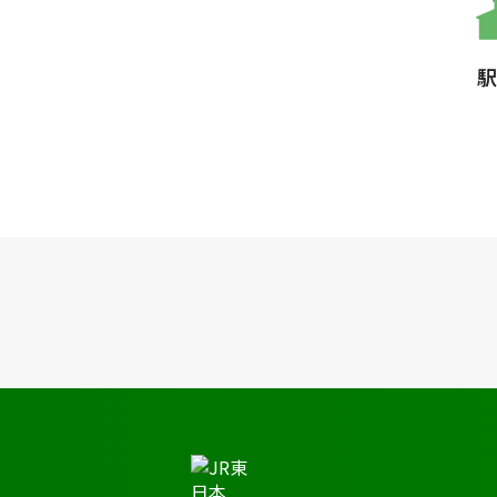
駅
JR東日本トップ
鉄道・きっぷ
時刻表
西国分寺駅の時刻表