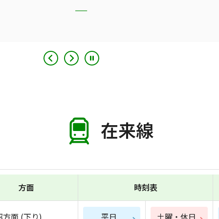
在来線
方面
時刻表
方面 (下り)
平日
土曜・休日