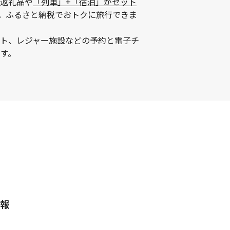
返礼品や
「列車」+「宿泊」がセット
。ふるさと納税でおトクに旅行できま
ント、レジャー施設などの予約と電子チ
す。
報