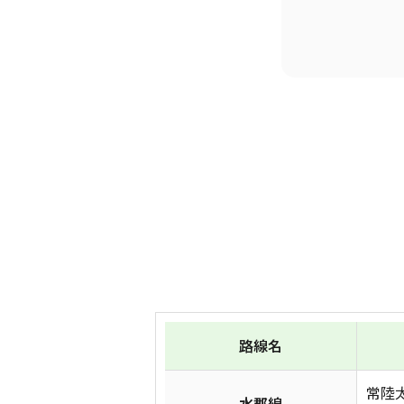
路線名
常陸
水郡線