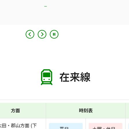
在来線
方面
時刻表
太田・郡山方面 (下
平日
土曜・休日