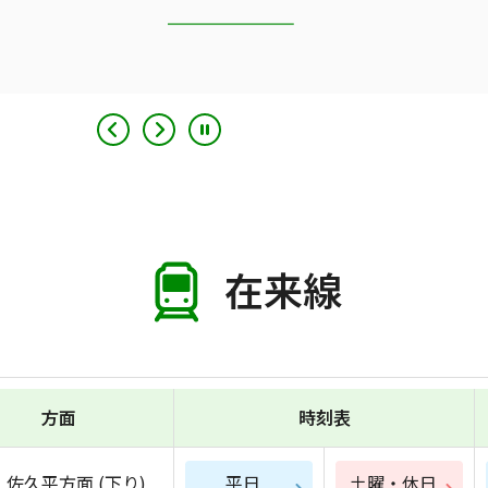
在来線
方面
時刻表
佐久平方面 (下り)
平日
土曜・休日