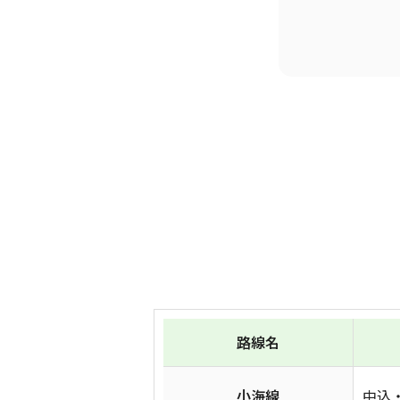
路線名
小海線
中込・