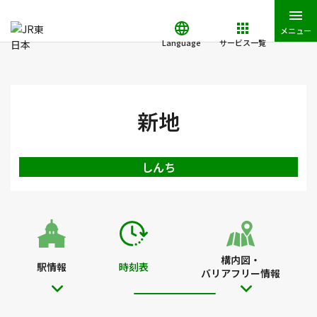
メニュー
Language
サービス一覧
JR東日本トップ
鉄道・きっぷ
時刻表
新地駅の時刻表
新地
しんち
構内図・
駅情報
時刻表
バリアフリー情報