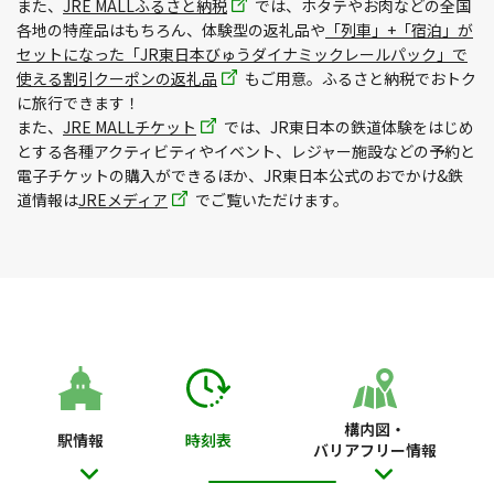
また、
JRE MALLふるさと納税
では、ホタテやお肉などの全国
各地の特産品はもちろん、体験型の返礼品や
「列車」+「宿泊」が
セットになった「JR東日本びゅうダイナミックレールパック」で
使える割引クーポンの返礼品
もご用意。ふるさと納税でおトク
に旅行できます！
また、
JRE MALLチケット
では、JR東日本の鉄道体験をはじめ
とする各種アクティビティやイベント、レジャー施設などの予約と
電子チケットの購入ができるほか、JR東日本公式のおでかけ&鉄
道情報は
JREメディア
でご覧いただけます。
構内図・
駅情報
時刻表
バリアフリー情報