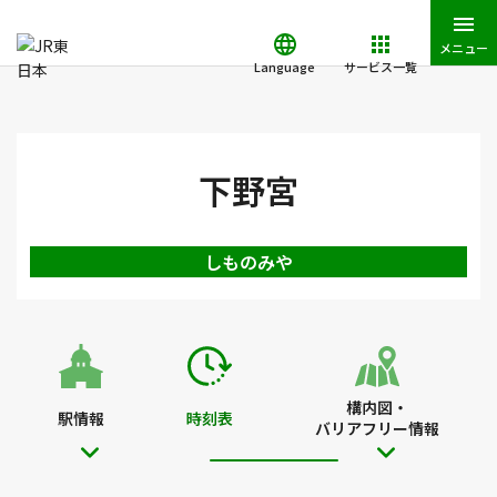
メニュー
Language
サービス一覧
JR東日本トップ
鉄道・きっぷ
時刻表
下野宮駅の時刻表
下野宮
しものみや
構内図・
駅情報
時刻表
バリアフリー情報