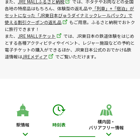
また、
JRE MALLふるさと納税
では、ホタテやお肉などの全国
各地の特産品はもちろん、体験型の返礼品や
「列車」+「宿泊」が
セットになった「JR東日本びゅうダイナミックレールパック」で
使える割引クーポンの返礼品
もご用意。ふるさと納税でおトク
に旅行できます！
また、
JRE MALLチケット
では、JR東日本の鉄道体験をはじめ
とする各種アクティビティやイベント、レジャー施設などの予約と
電子チケットの購入ができるほか、JR東日本公式のおでかけ&鉄
道情報は
JREメディア
でご覧いただけます。
構内図・
駅情報
時刻表
バリアフリー情報