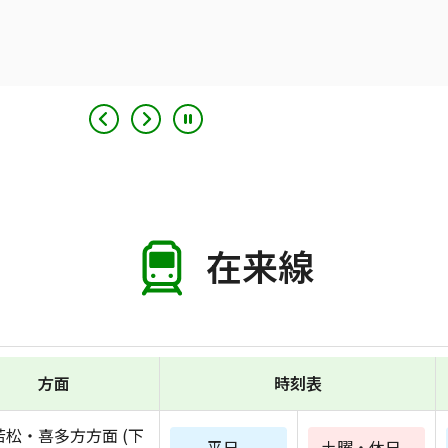
在来線
方面
時刻表
若松・喜多方方面 (下
平日
土曜・休日