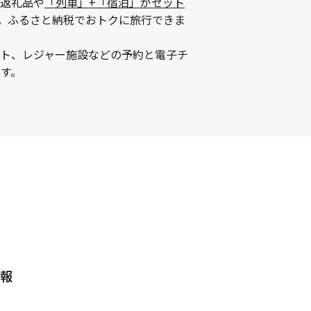
返礼品や
「列車」+「宿泊」がセット
。ふるさと納税でおトクに旅行できま
ント、レジャー施設などの予約と電子チ
す。
報