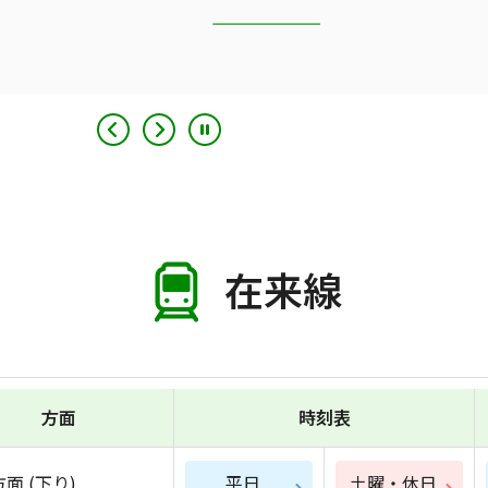
在来線
方面
時刻表
面 (下り)
平日
土曜・休日