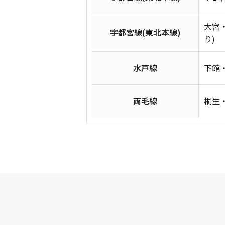
大宮
宇都宮線(東北本線)
り)
水戸線
下館・
両毛線
桐生・