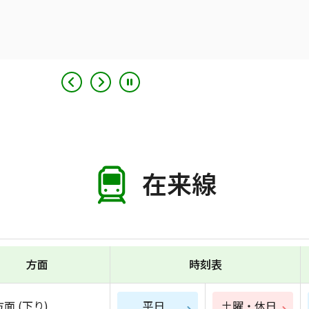
在来線
方面
時刻表
面 (下り)
平日
土曜・休日