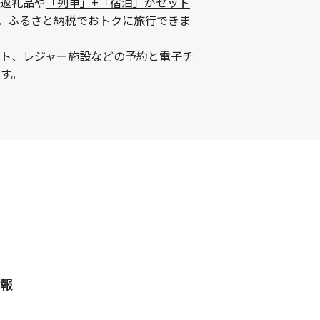
返礼品や
「列車」+「宿泊」がセット
。ふるさと納税でおトクに旅行できま
ント、レジャー施設などの予約と電子チ
す。
報