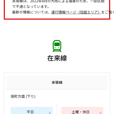
米坂線は、2022年8月の大雨による被害のため、一部区間
で不通となっています。
最新の情報については、
運行情報ページ（信越エリア）
をご覧
在来線
米坂線
坂町方面 (下り)
平日
土曜・休日