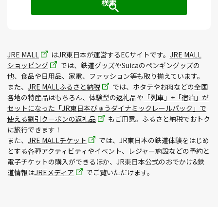
JRE MALL
はJR東日本が運営するECサイトです。
JRE MALL
ショッピング
では、鉄道グッズやSuicaのペンギングッズの
他、食品や日用品、家電、ファッション等も取り揃えています。
また、
JRE MALLふるさと納税
では、ホタテやお肉などの全国
各地の特産品はもちろん、体験型の返礼品や
「列車」+「宿泊」が
セットになった「JR東日本びゅうダイナミックレールパック」で
使える割引クーポンの返礼品
もご用意。ふるさと納税でおトク
に旅行できます！
また、
JRE MALLチケット
では、JR東日本の鉄道体験をはじめ
とする各種アクティビティやイベント、レジャー施設などの予約と
電子チケットの購入ができるほか、JR東日本公式のおでかけ&鉄
道情報は
JREメディア
でご覧いただけます。