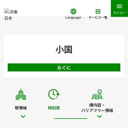
メニュー
Language
サービス一覧
JR東日本トップ
鉄道・きっぷ
時刻表
小国駅の時刻表
小国
おぐに
構内図・
駅情報
時刻表
バリアフリー情報