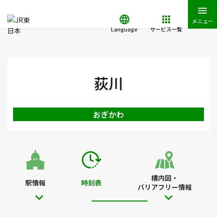
メニュー
Language
サービス一覧
JR東日本トップ
鉄道・きっぷ
時刻表
荻川駅の時刻表
荻川
おぎかわ
構内図・
駅情報
時刻表
バリアフリー情報