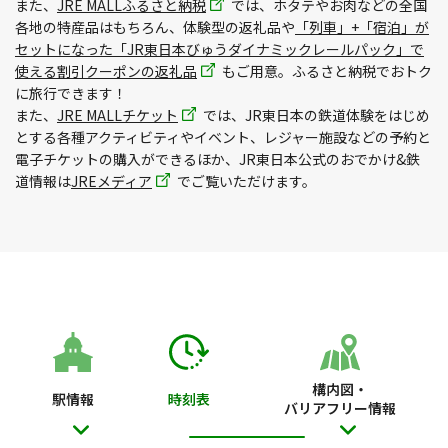
また、
JRE MALLふるさと納税
では、ホタテやお肉などの全国
各地の特産品はもちろん、体験型の返礼品や
「列車」+「宿泊」が
セットになった「JR東日本びゅうダイナミックレールパック」で
使える割引クーポンの返礼品
もご用意。ふるさと納税でおトク
に旅行できます！
また、
JRE MALLチケット
では、JR東日本の鉄道体験をはじめ
とする各種アクティビティやイベント、レジャー施設などの予約と
電子チケットの購入ができるほか、JR東日本公式のおでかけ&鉄
道情報は
JREメディア
でご覧いただけます。
構内図・
駅情報
時刻表
バリアフリー情報