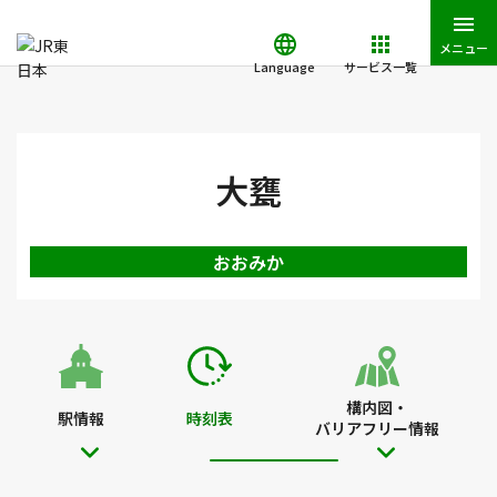
メニュー
Language
サービス一覧
JR東日本トップ
鉄道・きっぷ
時刻表
大甕駅の時刻表
大甕
おおみか
構内図・
駅情報
時刻表
バリアフリー情報