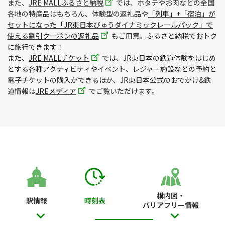
また、
JRE MALLふるさと納税
では、ホタテやお肉などの全国
各地の特産品はもちろん、体験型の返礼品や
「列車」+「宿泊」が
セットになった「JR東日本びゅうダイナミックレールパック」で
使える割引クーポンの返礼品
もご用意。ふるさと納税でおトク
に旅行できます！
また、
JRE MALLチケット
では、JR東日本の鉄道体験をはじめ
とする各種アクティビティやイベント、レジャー施設などの予約と
電子チケットの購入ができるほか、JR東日本公式のおでかけ&鉄
道情報は
JREメディア
でご覧いただけます。
構内図・
駅情報
時刻表
バリアフリー情報