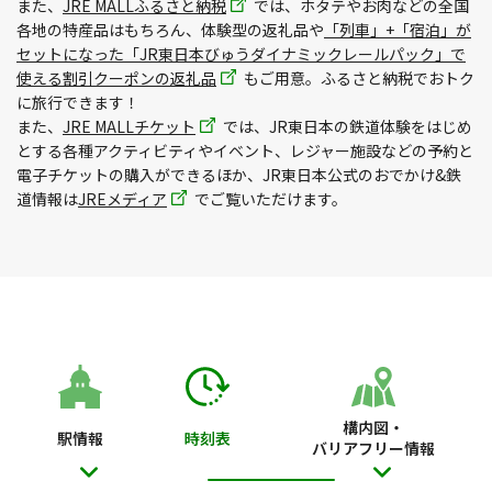
また、
JRE MALLふるさと納税
では、ホタテやお肉などの全国
各地の特産品はもちろん、体験型の返礼品や
「列車」+「宿泊」が
セットになった「JR東日本びゅうダイナミックレールパック」で
使える割引クーポンの返礼品
もご用意。ふるさと納税でおトク
に旅行できます！
また、
JRE MALLチケット
では、JR東日本の鉄道体験をはじめ
とする各種アクティビティやイベント、レジャー施設などの予約と
電子チケットの購入ができるほか、JR東日本公式のおでかけ&鉄
道情報は
JREメディア
でご覧いただけます。
構内図・
駅情報
時刻表
バリアフリー情報