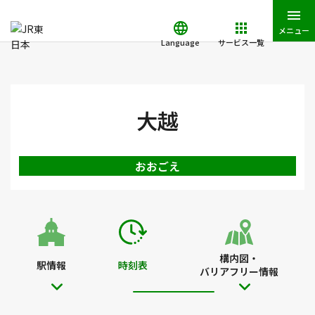
メニュー
Language
サービス一覧
JR東日本トップ
鉄道・きっぷ
時刻表
大越駅の時刻表
大越
おおごえ
構内図・
駅情報
時刻表
バリアフリー情報