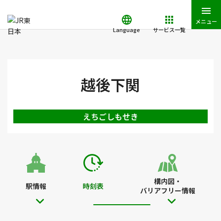
メニュー
Language
サービス一覧
JR東日本トップ
鉄道・きっぷ
時刻表
越後下関駅の時刻表
越後下関
えちごしもせき
構内図・
駅情報
時刻表
バリアフリー情報