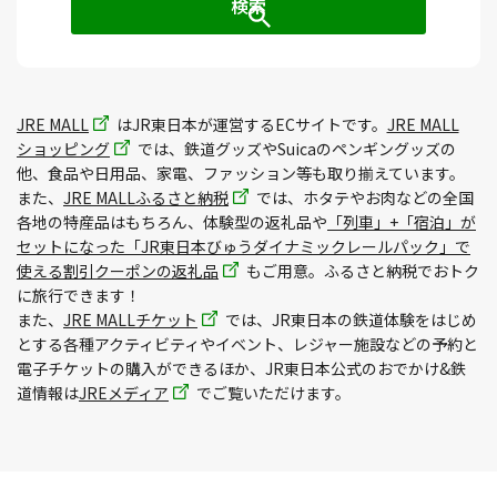
JRE MALL
はJR東日本が運営するECサイトです。
JRE MALL
ショッピング
では、鉄道グッズやSuicaのペンギングッズの
他、食品や日用品、家電、ファッション等も取り揃えています。
また、
JRE MALLふるさと納税
では、ホタテやお肉などの全国
各地の特産品はもちろん、体験型の返礼品や
「列車」+「宿泊」が
セットになった「JR東日本びゅうダイナミックレールパック」で
使える割引クーポンの返礼品
もご用意。ふるさと納税でおトク
に旅行できます！
また、
JRE MALLチケット
では、JR東日本の鉄道体験をはじめ
とする各種アクティビティやイベント、レジャー施設などの予約と
電子チケットの購入ができるほか、JR東日本公式のおでかけ&鉄
道情報は
JREメディア
でご覧いただけます。