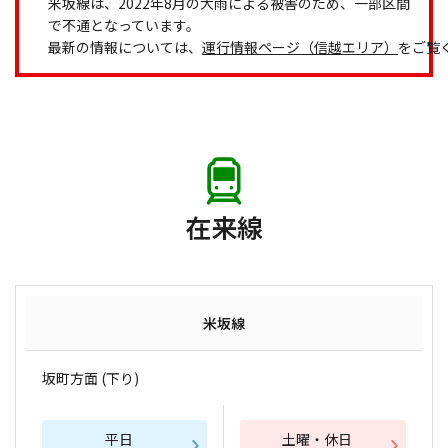
米坂線は、2022年8月の大雨による被害のため、一部区間
で不通となっています。
最新の情報については、
運行情報ページ（信越エリア）
をご覧
在来線
米坂線
坂町方面 (下り)
平日
土曜・休日