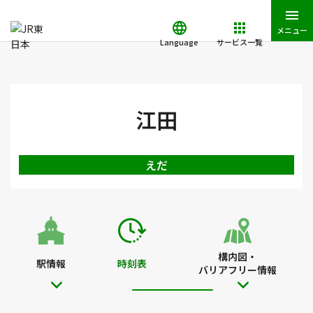
メニュー
Language
サービス一覧
JR東日本トップ
鉄道・きっぷ
時刻表
江田駅の時刻表
江田
えだ
構内図・
駅情報
時刻表
バリアフリー情報