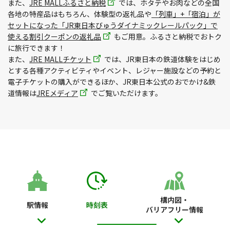
また、
JRE MALLふるさと納税
では、ホタテやお肉などの全国
各地の特産品はもちろん、体験型の返礼品や
「列車」+「宿泊」が
セットになった「JR東日本びゅうダイナミックレールパック」で
使える割引クーポンの返礼品
もご用意。ふるさと納税でおトク
に旅行できます！
また、
JRE MALLチケット
では、JR東日本の鉄道体験をはじめ
とする各種アクティビティやイベント、レジャー施設などの予約と
電子チケットの購入ができるほか、JR東日本公式のおでかけ&鉄
道情報は
JREメディア
でご覧いただけます。
構内図・
駅情報
時刻表
バリアフリー情報