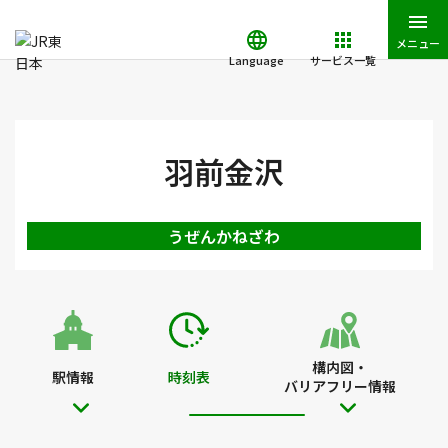
メニュー
Language
サービス一覧
JR東日本トップ
鉄道・きっぷ
時刻表
羽前金沢駅の時刻表
羽前金沢
うぜんかねざわ
構内図・
駅情報
時刻表
バリアフリー情報