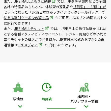
また、
JRE MALLふるさと納税
では、ホタテやお肉などの全国
各地の特産品はもちろん、体験型の返礼品や
「列車」+「宿泊」が
セットになった「JR東日本びゅうダイナミックレールパック」で
使える割引クーポンの返礼品
もご用意。ふるさと納税でおトク
に旅行できます！
また、
JRE MALLチケット
では、JR東日本の鉄道体験をはじめ
とする各種アクティビティやイベント、レジャー施設などの予約と
電子チケットの購入ができるほか、JR東日本公式のおでかけ&鉄
道情報は
JREメディア
でご覧いただけます。
構内図・
駅情報
時刻表
バリアフリー情報