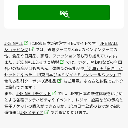
JRE MALL
はJR東日本が運営するECサイトです。
JRE MALL
ショッピング
では、鉄道グッズやSuicaのペンギングッズの
他、食品や日用品、家電、ファッション等も取り揃えています。
また、
JRE MALLふるさと納税
では、ホタテやお肉などの全国
各地の特産品はもちろん、体験型の返礼品や
「列車」+「宿泊」が
セットになった「JR東日本びゅうダイナミックレールパック」で
使える割引クーポンの返礼品
もご用意。ふるさと納税でおトク
に旅行できます！
また、
JRE MALLチケット
では、JR東日本の鉄道体験をはじめ
とする各種アクティビティやイベント、レジャー施設などの予約と
電子チケットの購入ができるほか、JR東日本公式のおでかけ&鉄
道情報は
JREメディア
でご覧いただけます。