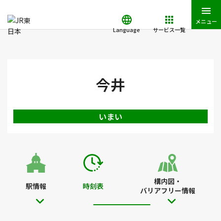
メニュー
Language
サービス一覧
JR東日本トップ
鉄道・きっぷ
時刻表
今井駅の時刻表
今井
いまい
構内図・
駅情報
時刻表
バリアフリー情報