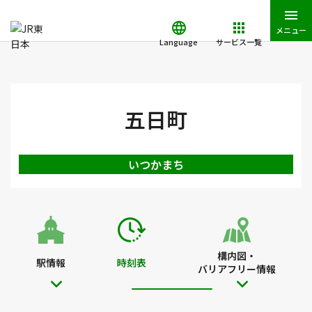
メニュー
Language
サービス一覧
JR東日本トップ
鉄道・きっぷ
時刻表
五日町駅の時刻表
五日町
いつかまち
構内図・
駅情報
時刻表
バリアフリー情報