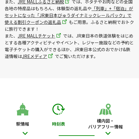
また、
JRE MALLふるさと納税
では、ホタテやお肉などの全国
各地の特産品はもちろん、体験型の返礼品や
「列車」+「宿泊」が
セットになった「JR東日本びゅうダイナミックレールパック」で
使える割引クーポンの返礼品
もご用意。ふるさと納税でおトク
に旅行できます！
また、
JRE MALLチケット
では、JR東日本の鉄道体験をはじめ
とする各種アクティビティやイベント、レジャー施設などの予約と
電子チケットの購入ができるほか、JR東日本公式のおでかけ&鉄
道情報は
JREメディア
でご覧いただけます。
構内図・
駅情報
時刻表
バリアフリー情報