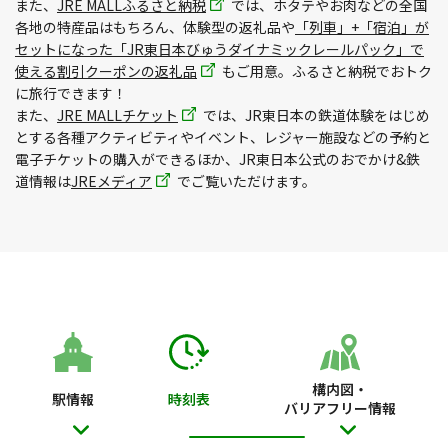
また、
JRE MALLふるさと納税
では、ホタテやお肉などの全国
各地の特産品はもちろん、体験型の返礼品や
「列車」+「宿泊」が
セットになった「JR東日本びゅうダイナミックレールパック」で
使える割引クーポンの返礼品
もご用意。ふるさと納税でおトク
に旅行できます！
また、
JRE MALLチケット
では、JR東日本の鉄道体験をはじめ
とする各種アクティビティやイベント、レジャー施設などの予約と
電子チケットの購入ができるほか、JR東日本公式のおでかけ&鉄
道情報は
JREメディア
でご覧いただけます。
構内図・
駅情報
時刻表
バリアフリー情報