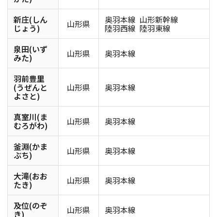
新庄(しん
奥羽本線
山形新幹線
山形県
じょう)
陸羽西線
陸羽東線
泉田(いず
山形県
奥羽本線
みた)
羽前豊里
(うぜんと
山形県
奥羽本線
よさと)
真室川(ま
山形県
奥羽本線
むろがわ)
釜淵(かま
山形県
奥羽本線
ぶち)
大滝(おお
山形県
奥羽本線
たき)
及位(のぞ
山形県
奥羽本線
き)