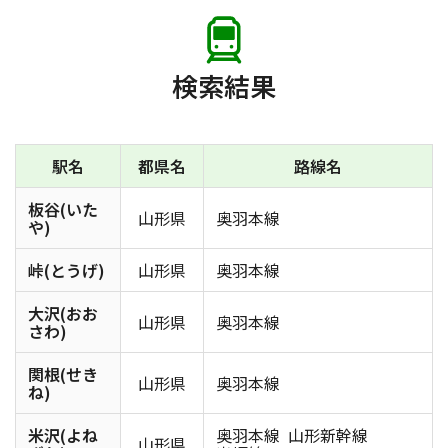
検索結果
駅名
都県名
路線名
板谷(いた
山形県
奥羽本線
や)
峠(とうげ)
山形県
奥羽本線
大沢(おお
山形県
奥羽本線
さわ)
関根(せき
山形県
奥羽本線
ね)
米沢(よね
奥羽本線
山形新幹線
山形県