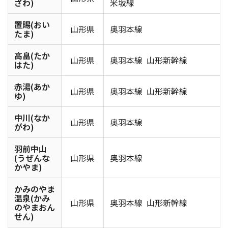
ざわ)
米坂線
置賜(おい
山形県
奥羽本線
たま)
高畠(たか
山形県
奥羽本線
山形新幹線
はた)
赤湯(あか
山形県
奥羽本線
山形新幹線
ゆ)
中川(なか
山形県
奥羽本線
がわ)
羽前中山
(うぜんな
山形県
奥羽本線
かやま)
かみのやま
温泉(かみ
山形県
奥羽本線
山形新幹線
のやまおん
せん)