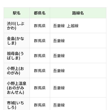
駅名
都県名
路線名
渋川(しぶ
群馬県
吾妻線
上越線
かわ)
金島(かな
群馬県
吾妻線
しま)
祖母島(う
群馬県
吾妻線
ばしま)
小野上(お
群馬県
吾妻線
のがみ)
小野上温泉
(おのがみ
群馬県
吾妻線
おんせん)
市城(いち
群馬県
吾妻線
しろ)