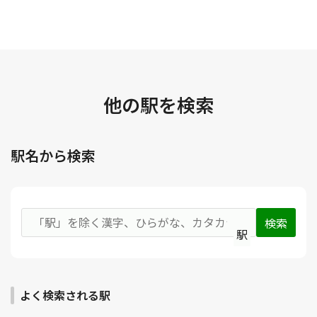
他の駅を検索
駅名から検索
駅
よく検索される駅