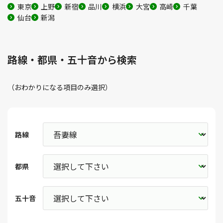
東京
上野
新宿
品川
横浜
大宮
高崎
千葉
仙台
新潟
路線・都県・五十音から検索
（おわかりになる項目のみ選択）
路線
都県
五十音